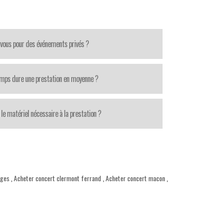
-vous pour des événements privés ?
mps dure une prestation en moyenne ?
le matériel nécessaire à la prestation ?
oges
,
Acheter concert clermont ferrand
,
Acheter concert macon
,