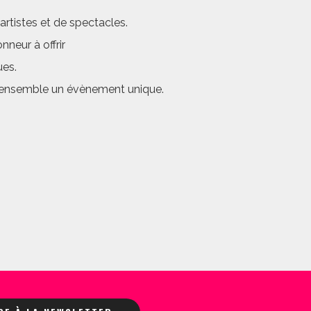
rtistes et de spectacles.
neur à offrir
ues.
er ensemble un évènement unique.