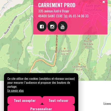
CARREMENT PROD
335 avenue André Boyer
46400 SAINT CERE
Tél:
05 65 14 06 33
Ce site utilise des cookies (analytics et réseaux sociaux)
pour mesurer l’audience et proposer des boutons de
partage.
En savoir plus
Tout accepter
Tout refuser
Licen
Personnaliser