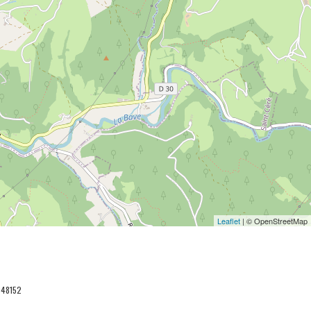
Leaflet
| © OpenStreetMap
048152