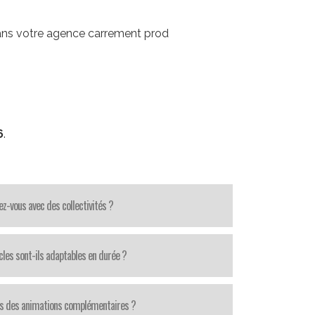
ns votre agence carrement prod
6
.
lez-vous avec des collectivités ?
cles sont-ils adaptables en durée ?
s des animations complémentaires ?