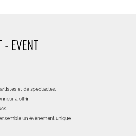
 - EVENT
rtistes et de spectacles.
neur à offrir
ues.
er ensemble un évènement unique.