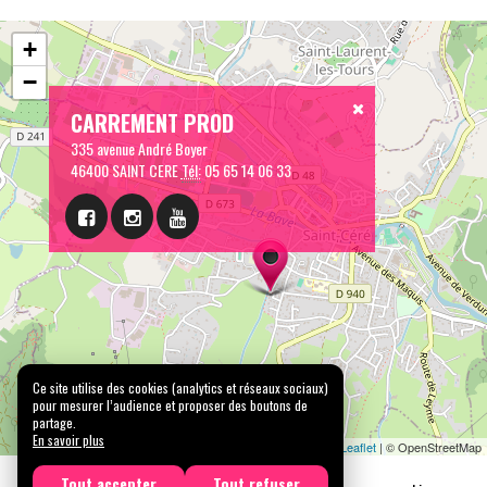
+
−
CARREMENT PROD
335 avenue André Boyer
46400 SAINT CERE
Tél:
05 65 14 06 33
Ce site utilise des cookies (analytics et réseaux sociaux)
pour mesurer l’audience et proposer des boutons de
partage.
En savoir plus
Leaflet
| © OpenStreetMap
Tout accepter
Tout refuser