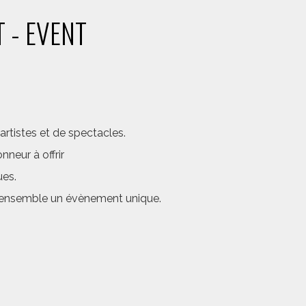
 - EVENT
rtistes et de spectacles.
neur à offrir
ues.
er ensemble un évènement unique.