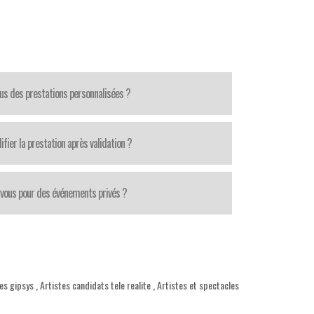
us des prestations personnalisées ?
fier la prestation après validation ?
-vous pour des événements privés ?
es gipsys
,
Artistes candidats tele realite
,
Artistes et spectacles