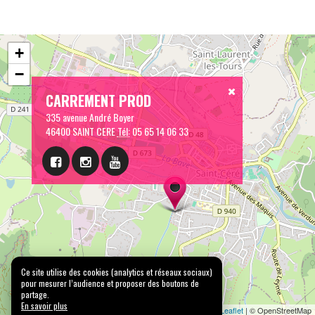
+
−
CARREMENT PROD
335 avenue André Boyer
46400 SAINT CERE
Tél:
05 65 14 06 33
Ce site utilise des cookies (analytics et réseaux sociaux)
pour mesurer l’audience et proposer des boutons de
partage.
En savoir plus
Leaflet
| © OpenStreetMap