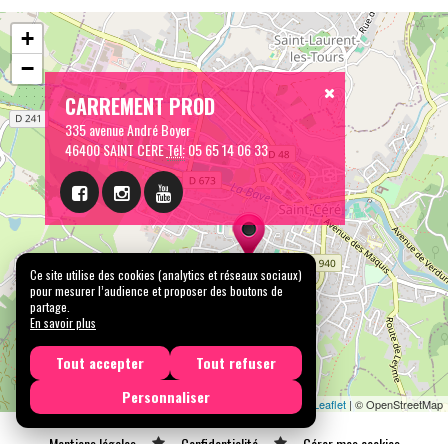
+
−
CARREMENT PROD
335 avenue André Boyer
46400 SAINT CERE
Tél:
05 65 14 06 33
Ce site utilise des cookies (analytics et réseaux sociaux)
pour mesurer l’audience et proposer des boutons de
partage.
En savoir plus
Tout accepter
Tout refuser
Personnaliser
Leaflet
| © OpenStreetMap
Mentions légales
Confidentialité
Gérer mes cookies