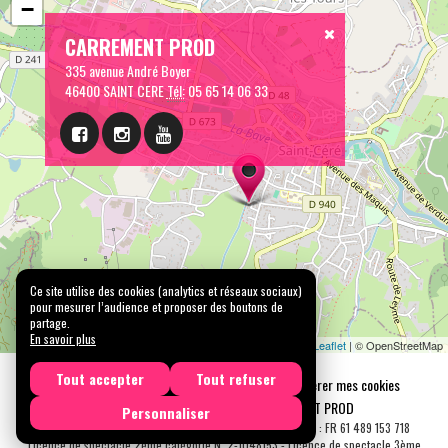
−
CARREMENT PROD
335 avenue André Boyer
46400 SAINT CERE
Tél:
05 65 14 06 33
Ce site utilise des cookies (analytics et réseaux sociaux)
pour mesurer l’audience et proposer des boutons de
partage.
En savoir plus
Leaflet
| © OpenStreetMap
Tout accepter
Tout refuser
Mentions légales
Confidentialité
Gérer mes cookies
Tous droits réservés © 2026 |
CARREMENT PROD
Personnaliser
N° SIRET : 489 153 718 00031 - APE : 9001 Z - N° TVA Int. : FR 61 489 153 718
Licence de spectacle 2ème catégorie N°2-1048153 - Licence de spectacle 3ème