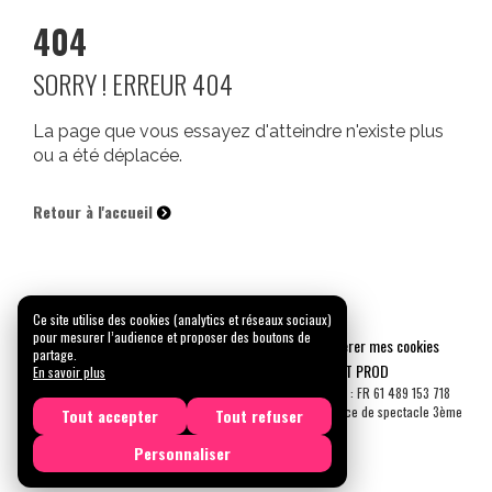
404
SORRY ! ERREUR 404
La page que vous essayez d'atteindre n'existe plus
ou a été déplacée.
Retour à l'accueil
Ce site utilise des cookies (analytics et réseaux sociaux)
pour mesurer l’audience et proposer des boutons de
Mentions légales
Confidentialité
Gérer mes cookies
partage.
Tous droits réservés © 2026 |
CARREMENT PROD
En savoir plus
N° SIRET : 489 153 718 00031 - APE : 9001 Z - N° TVA Int. : FR 61 489 153 718
Licence de spectacle 2ème catégorie N°2-1048153 - Licence de spectacle 3ème
Tout accepter
Tout refuser
catégorie N°3-1048152
Personnaliser