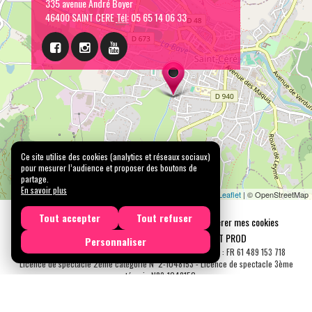
335 avenue André Boyer
46400 SAINT CERE
Tél:
05 65 14 06 33
Ce site utilise des cookies (analytics et réseaux sociaux)
pour mesurer l’audience et proposer des boutons de
partage.
En savoir plus
Leaflet
| © OpenStreetMap
Tout accepter
Tout refuser
Mentions légales
Confidentialité
Gérer mes cookies
Tous droits réservés © 2026 |
CARREMENT PROD
Personnaliser
N° SIRET : 489 153 718 00031 - APE : 9001 Z - N° TVA Int. : FR 61 489 153 718
Licence de spectacle 2ème catégorie N°2-1048153 - Licence de spectacle 3ème
catégorie N°3-1048152