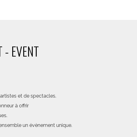
 - EVENT
rtistes et de spectacles.
neur à offrir
ues.
er ensemble un évènement unique.