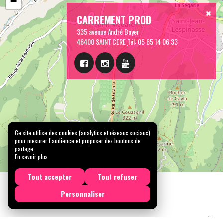
−
CARREMENT PROD
335 avenue André Boyer
46400 SAINT CERE
Tél:
05 65 14 06 33
Ce site utilise des cookies (analytics et réseaux sociaux)
pour mesurer l’audience et proposer des boutons de
partage.
En savoir plus
Tout accepter
Tout refuser
Personnaliser
Licen