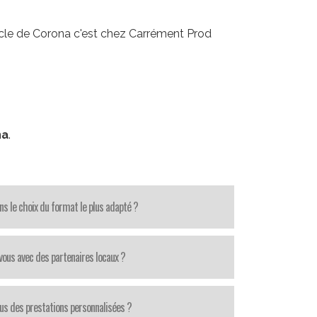
acle de Corona c'est chez Carrément Prod
na
.
ns le choix du format le plus adapté ?
-vous avec des partenaires locaux ?
us des prestations personnalisées ?