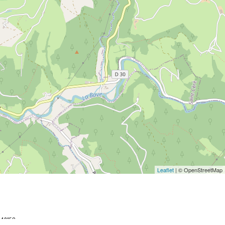
Leaflet
| © OpenStreetMap
048152