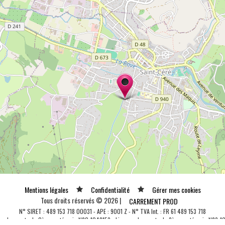
Mentions légales
Confidentialité
Gérer mes cookies
Tous droits réservés © 2026 |
CARREMENT PROD
N° SIRET : 489 153 718 00031 - APE : 9001 Z - N° TVA Int. : FR 61 489 153 718
ce de spectacle 2ème catégorie N°2-1048153 - Licence de spectacle 3ème catégorie N°3-1