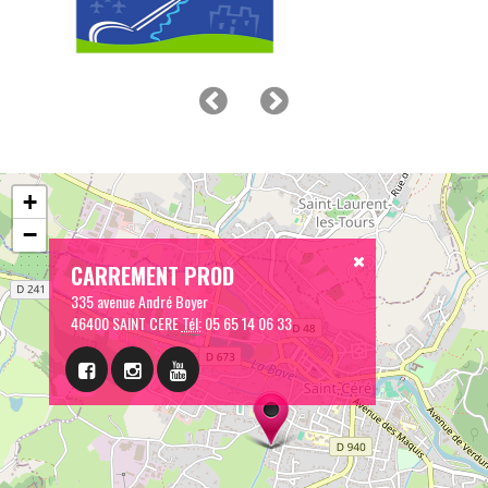
+
−
CARREMENT PROD
335 avenue André Boyer
46400 SAINT CERE
Tél:
05 65 14 06 33