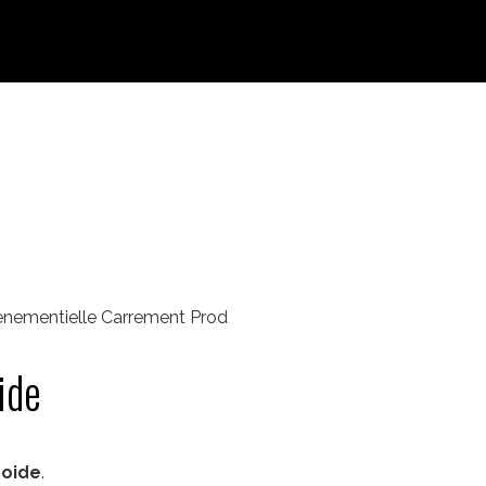
venementielle Carrement Prod
ide
roide
.