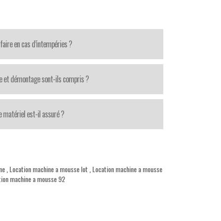
faire en cas d’intempéries ?
 et démontage sont-ils compris ?
e matériel est-il assuré ?
ine
,
Location machine a mousse lot
,
Location machine a mousse
tion machine a mousse 92