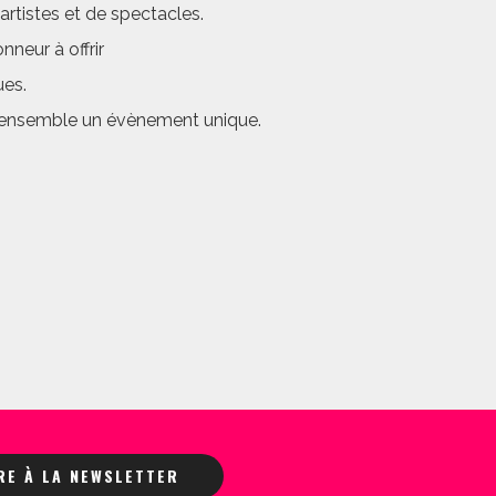
rtistes et de spectacles.
neur à offrir
ues.
er ensemble un évènement unique.
IRE À LA NEWSLETTER