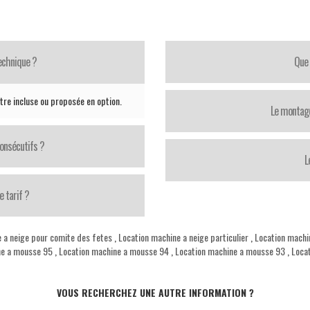
echnique ?
Que 
tre incluse ou proposée en option.
Le montage
consécutifs ?
L
e tarif ?
 a neige pour comite des fetes
,
Location machine a neige particulier
,
Location mach
ne a mousse 95
,
Location machine a mousse 94
,
Location machine a mousse 93
,
Loca
VOUS RECHERCHEZ UNE AUTRE INFORMATION ?