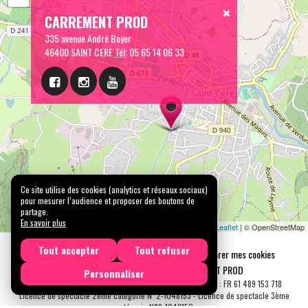
CARREMENT PROD
335 avenue André Boyer
46400 SAINT CERE
Tél:
05 65 14 06 33
Ce site utilise des cookies (analytics et réseaux sociaux)
pour mesurer l’audience et proposer des boutons de
partage.
En savoir plus
Leaflet
| © OpenStreetMap
Tout accepter
Tout refuser
Mentions légales
Confidentialité
Gérer mes cookies
Tous droits réservés © 2026 |
CARREMENT PROD
Personnaliser
N° SIRET : 489 153 718 00031 - APE : 9001 Z - N° TVA Int. : FR 61 489 153 718
Licence de spectacle 2ème catégorie N°2-1048153 - Licence de spectacle 3ème
catégorie N°3-1048152