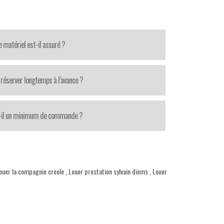
e matériel est-il assuré ?
réserver longtemps à l’avance ?
t-il un minimum de commande ?
ouer la compagnie creole
,
Louer prestation sylvain diems
,
Louer