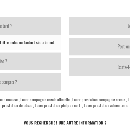
e tarif ?
L
ut être inclus ou facturé séparément.
Peut-on 
ies ?
Existe-
s compris ?
ne a mousse
,
Louer compagnie creole officielle
,
Louer prestation compagnie creole
,
L
prestation de adixia
,
Louer prestation philippe corti
,
Louer prestation adrien toma
VOUS RECHERCHEZ UNE AUTRE INFORMATION ?