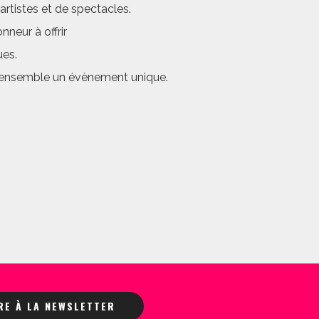
rtistes et de spectacles.
neur à offrir
ues.
er ensemble un évènement unique.
IRE À LA NEWSLETTER