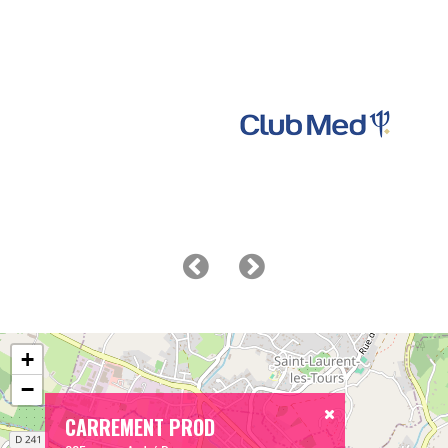
+
−
CARREMENT PROD