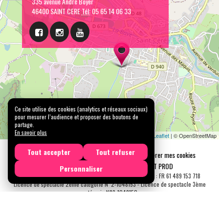
335 avenue André Boyer
46400 SAINT CERE
Tél:
05 65 14 06 33
Ce site utilise des cookies (analytics et réseaux sociaux)
pour mesurer l’audience et proposer des boutons de
partage.
En savoir plus
Leaflet
| © OpenStreetMap
Tout accepter
Tout refuser
Mentions légales
Confidentialité
Gérer mes cookies
Tous droits réservés © 2026 |
CARREMENT PROD
Personnaliser
N° SIRET : 489 153 718 00031 - APE : 9001 Z - N° TVA Int. : FR 61 489 153 718
Licence de spectacle 2ème catégorie N°2-1048153 - Licence de spectacle 3ème
catégorie N°3-1048152