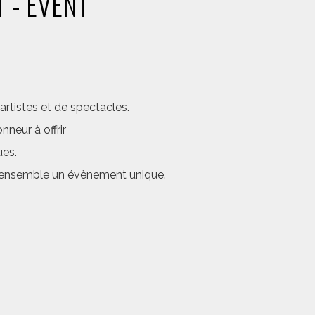
 - EVENT
rtistes et de spectacles.
neur à offrir
ues.
er ensemble un évènement unique.