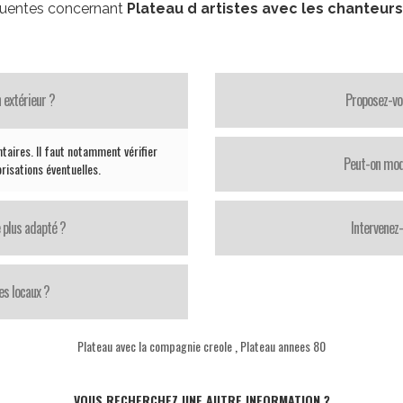
quentes concernant
Plateau d artistes avec les chanteurs
 extérieur ?
Proposez-vo
taires. Il faut notamment vérifier
Peut-on modi
orisations éventuelles.
 plus adapté ?
Intervenez
es locaux ?
Plateau avec la compagnie creole
,
Plateau annees 80
VOUS RECHERCHEZ UNE AUTRE INFORMATION ?