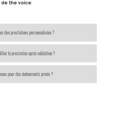
 de the voice
.
us des prestations personnalisées ?
fier la prestation après validation ?
-vous pour des événements privés ?