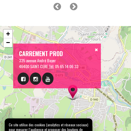
+
−
CARREMENT PROD
335 avenue André Boyer
46400 SAINT CERE
Tél:
05 65 14 06 33
Ce site utilise des cookies (analytics et réseaux sociaux)
pour mesurer l’audience et proposer des boutons de