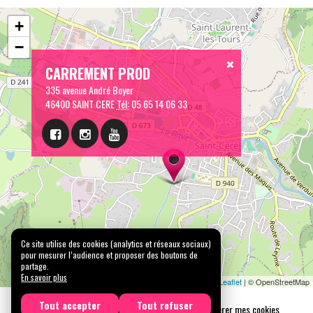
+
−
CARREMENT PROD
335 avenue André Boyer
46400 SAINT CERE
Tél:
05 65 14 06 33
Ce site utilise des cookies (analytics et réseaux sociaux)
pour mesurer l’audience et proposer des boutons de
partage.
En savoir plus
Leaflet
| © OpenStreetMap
Tout accepter
Tout refuser
Mentions légales
Confidentialité
Gérer mes cookies