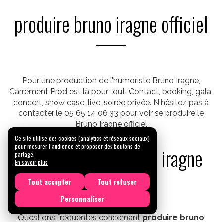
produire bruno iragne officiel
Pour une production de l'humoriste Bruno Iragne,
Carrément Prod est là pour tout. Contact, booking, gala,
concert, show case, live, soirée privée. N'hésitez pas à
contacter le 05 65 14 06 33 pour voir se produire le
Bruno Iragne officiel
Ce site utilise des cookies (analytics et réseaux sociaux)
pour mesurer l’audience et proposer des boutons de
FAQ - produire bruno iragne
partage.
En savoir plus
officiel
Tout accepter
Tout refuser
Personnaliser
Questions fréquentes concernant
produire bruno