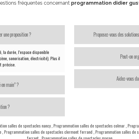
estions fréquentes concernant
programmation didier gus
er une proposition ?
Proposez-vous des solutions
té, la durée, l’espace disponible
Peut-on org
ène, sonorisation, électricité). Plus il
st précise.
Aidez-vous da
é en main” ?
tion ?
ion salles de spectacles nancy
,
Programmation salles de spectacles colmar
,
Progra
e
,
Programmation salles de spectacles clermont ferrand
,
Programmation salles de s
ferrant
,
Programmation salles de spectacles macon