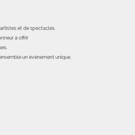
rtistes et de spectacles.
neur à offrir
ues.
er ensemble un évènement unique.