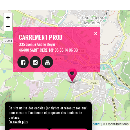
+
−
CARREMENT PROD
335 avenue André Boyer
46400 SAINT CERE
Tél:
05 65 14 06 33
Ce site utilise des cookies (analytics et réseaux sociaux)
pour mesurer l’audience et proposer des boutons de
partage.
En savoir plus
Leaflet
| © OpenStreetMap