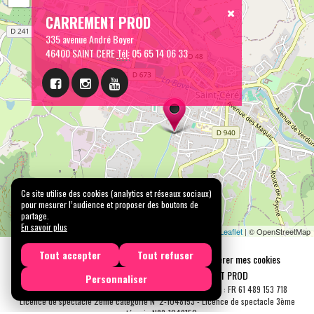
CARREMENT PROD
335 avenue André Boyer
46400 SAINT CERE
Tél:
05 65 14 06 33
Ce site utilise des cookies (analytics et réseaux sociaux)
pour mesurer l’audience et proposer des boutons de
partage.
En savoir plus
Leaflet
| © OpenStreetMap
Tout accepter
Tout refuser
Mentions légales
Confidentialité
Gérer mes cookies
Tous droits réservés © 2026 |
CARREMENT PROD
Personnaliser
N° SIRET : 489 153 718 00031 - APE : 9001 Z - N° TVA Int. : FR 61 489 153 718
Licence de spectacle 2ème catégorie N°2-1048153 - Licence de spectacle 3ème
catégorie N°3-1048152