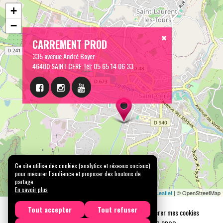
+
−
CARREMENT PROD
335 avenue André Boyer
46400 SAINT CERE
Tél:
05 65 14 06 33
Ce site utilise des cookies (analytics et réseaux sociaux)
pour mesurer l’audience et proposer des boutons de
partage.
En savoir plus
Leaflet
| © OpenStreetMap
Tout accepter
Tout refuser
Mentions légales
Confidentialité
Gérer mes cookies
Tous droits réservés © 2026 |