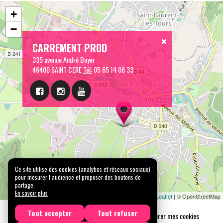
+
−
CARREMENT PROD
335 avenue André Boyer
46400 SAINT CERE
Tél:
05 65 14 06 33
Ce site utilise des cookies (analytics et réseaux sociaux)
pour mesurer l’audience et proposer des boutons de
partage.
Leaflet
| © OpenStreetMap
En savoir plus
Mentions légales
Confidentialité
Gérer mes cookies
Tout accepter
Tout refuser
Tous droits réservés © 2026 |