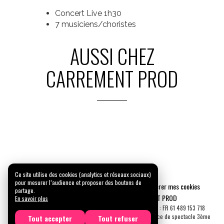
Concert Live 1h30
7 musiciens/choristes
AUSSI CHEZ
CARREMENT PROD
Ce site utilise des cookies (analytics et réseaux sociaux)
pour mesurer l’audience et proposer des boutons de
Mentions légales
Confidentialité
Gérer mes cookies
partage.
Tous droits réservés © 2026 |
CARREMENT PROD
En savoir plus
N° SIRET : 489 153 718 00031 - APE : 9001 Z - N° TVA Int. : FR 61 489 153 718
Licence de spectacle 2ème catégorie N°2-1048153 - Licence de spectacle 3ème
Tout accepter
Tout refuser