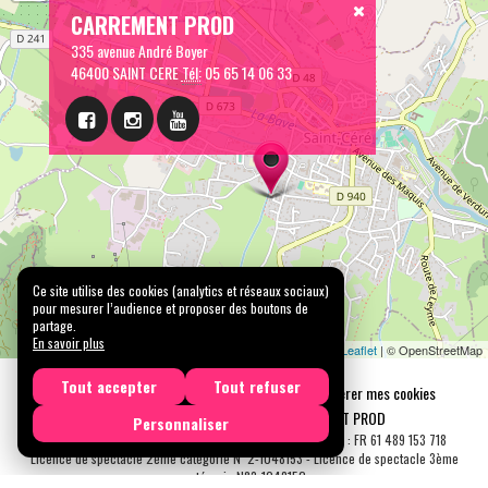
CARREMENT PROD
335 avenue André Boyer
46400 SAINT CERE
Tél:
05 65 14 06 33
Ce site utilise des cookies (analytics et réseaux sociaux)
pour mesurer l’audience et proposer des boutons de
partage.
En savoir plus
Leaflet
| © OpenStreetMap
Tout accepter
Tout refuser
Mentions légales
Confidentialité
Gérer mes cookies
Tous droits réservés © 2026 |
CARREMENT PROD
Personnaliser
N° SIRET : 489 153 718 00031 - APE : 9001 Z - N° TVA Int. : FR 61 489 153 718
Licence de spectacle 2ème catégorie N°2-1048153 - Licence de spectacle 3ème
catégorie N°3-1048152