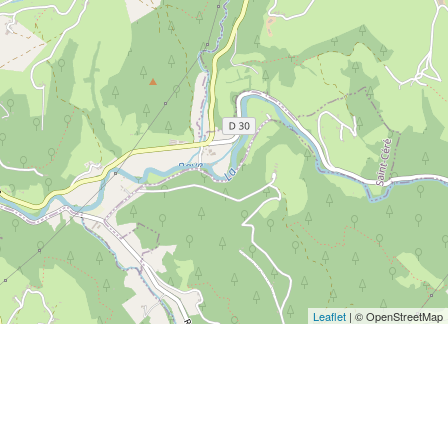
Leaflet
| © OpenStreetMap
048152