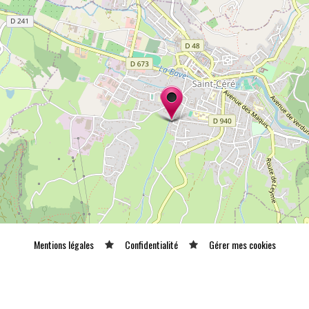
Mentions légales
Confidentialité
Gérer mes cookies
Tous droits réservés © 2026 |
CARREMENT PROD
N° SIRET : 489 153 718 00031 - APE : 9001 Z - N° TVA Int. : FR 61 489 153 718
ce de spectacle 2ème catégorie N°2-1048153 - Licence de spectacle 3ème catégorie N°3-1