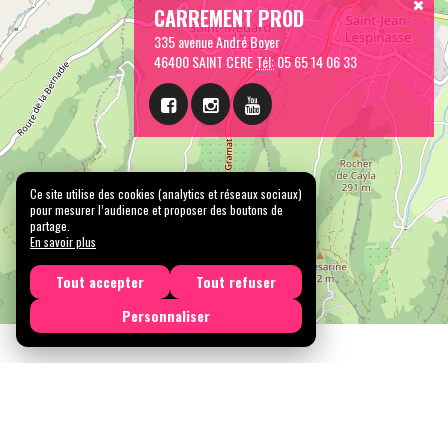
CARREMENT PROD
335 avenue André Boyer
46400 SAINT CERE
Tél:
05 65 14 06 33
Ce site utilise des cookies (analytics et réseaux sociaux)
pour mesurer l’audience et proposer des boutons de
partage.
En savoir plus
Tout accepter
Tout refuser
Personnaliser
Licen