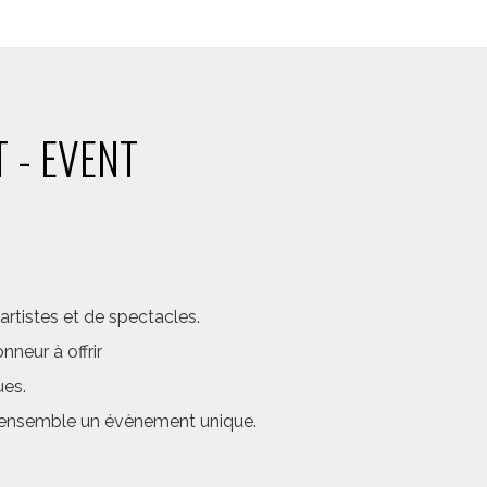
 - EVENT
rtistes et de spectacles.
neur à offrir
ues.
er ensemble un évènement unique.