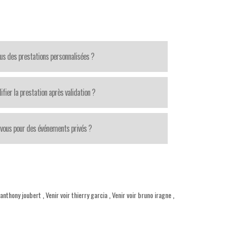
us des prestations personnalisées ?
fier la prestation après validation ?
-vous pour des événements privés ?
 anthony joubert
,
Venir voir thierry garcia
,
Venir voir bruno iragne
,