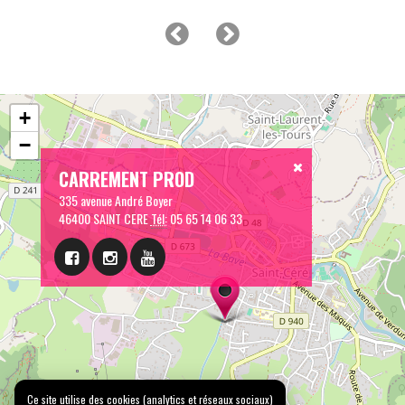
+
−
CARREMENT PROD
335 avenue André Boyer
46400 SAINT CERE
Tél:
05 65 14 06 33
Ce site utilise des cookies (analytics et réseaux sociaux)