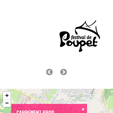
+
−
CARREMENT PROD