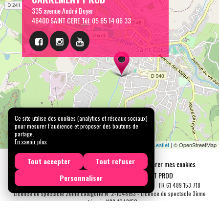
335 avenue André Boyer
46400 SAINT CERE
Tél:
05 65 14 06 33
Ce site utilise des cookies (analytics et réseaux sociaux)
pour mesurer l’audience et proposer des boutons de
partage.
En savoir plus
Leaflet
| © OpenStreetMap
Tout accepter
Tout refuser
Mentions légales
Confidentialité
Gérer mes cookies
Tous droits réservés © 2026 |
CARREMENT PROD
Personnaliser
N° SIRET : 489 153 718 00031 - APE : 9001 Z - N° TVA Int. : FR 61 489 153 718
Licence de spectacle 2ème catégorie N°2-1048153 - Licence de spectacle 3ème
catégorie N°3-1048152