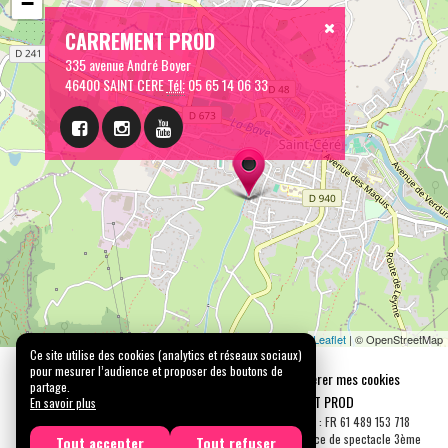
−
CARREMENT PROD
335 avenue André Boyer
46400 SAINT CERE
Tél:
05 65 14 06 33
Leaflet
| © OpenStreetMap
Ce site utilise des cookies (analytics et réseaux sociaux)
pour mesurer l’audience et proposer des boutons de
Mentions légales
Confidentialité
Gérer mes cookies
partage.
Tous droits réservés © 2026 |
CARREMENT PROD
En savoir plus
N° SIRET : 489 153 718 00031 - APE : 9001 Z - N° TVA Int. : FR 61 489 153 718
Licence de spectacle 2ème catégorie N°2-1048153 - Licence de spectacle 3ème
Tout accepter
Tout refuser