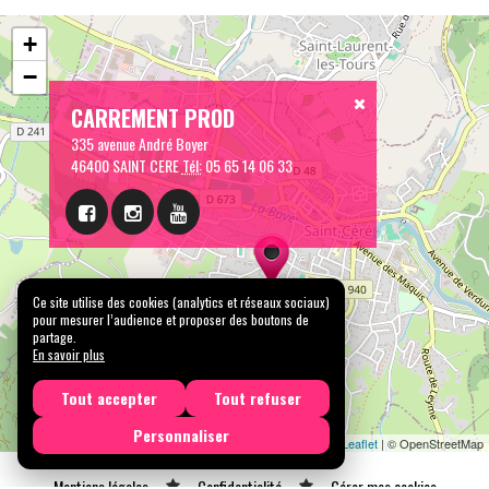
+
−
CARREMENT PROD
335 avenue André Boyer
46400 SAINT CERE
Tél:
05 65 14 06 33
Ce site utilise des cookies (analytics et réseaux sociaux)
pour mesurer l’audience et proposer des boutons de
partage.
En savoir plus
Tout accepter
Tout refuser
Personnaliser
Leaflet
| © OpenStreetMap
Mentions légales
Confidentialité
Gérer mes cookies