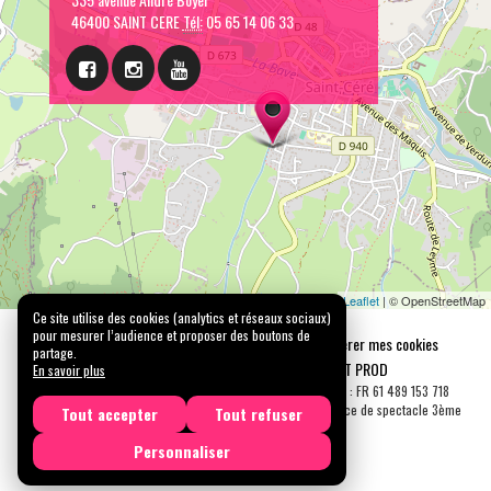
46400 SAINT CERE
Tél:
05 65 14 06 33
Leaflet
| © OpenStreetMap
Ce site utilise des cookies (analytics et réseaux sociaux)
pour mesurer l’audience et proposer des boutons de
Mentions légales
Confidentialité
Gérer mes cookies
partage.
Tous droits réservés © 2026 |
CARREMENT PROD
En savoir plus
N° SIRET : 489 153 718 00031 - APE : 9001 Z - N° TVA Int. : FR 61 489 153 718
Licence de spectacle 2ème catégorie N°2-1048153 - Licence de spectacle 3ème
Tout accepter
Tout refuser
catégorie N°3-1048152
Personnaliser