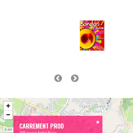
+
−
CARREMENT PROD
335 avenue André Boyer