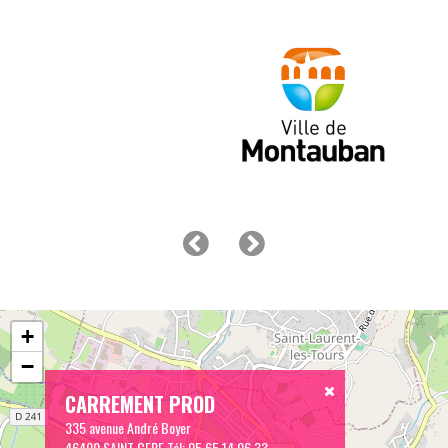
+
−
CARREMENT PROD
335 avenue André Boyer
46400 SAINT CERE
Tél:
05 65 14 06 33