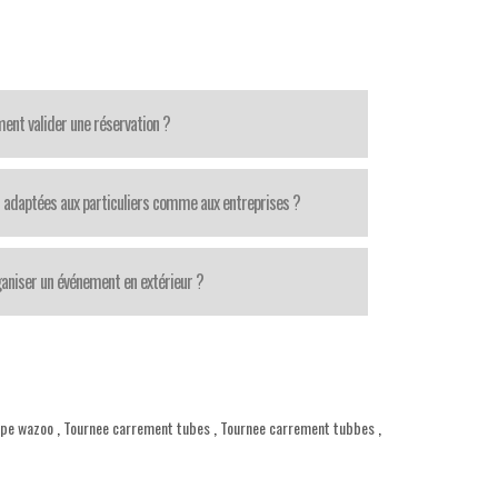
nt valider une réservation ?
 adaptées aux particuliers comme aux entreprises ?
aniser un événement en extérieur ?
upe wazoo
,
Tournee carrement tubes
,
Tournee carrement tubbes
,