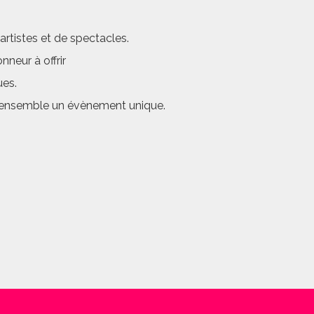
rtistes et de spectacles.
neur à offrir
ues.
er ensemble un évènement unique.