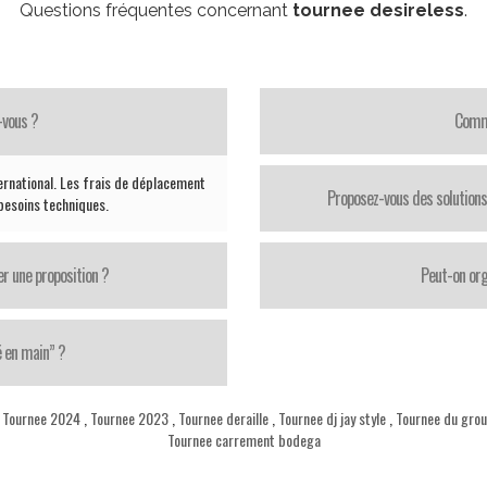
Questions fréquentes concernant
tournee desireless
.
-vous ?
Comme
ternational. Les frais de déplacement
Proposez-vous des solutions
 besoins techniques.
er une proposition ?
Peut-on org
é en main” ?
,
Tournee 2024
,
Tournee 2023
,
Tournee deraille
,
Tournee dj jay style
,
Tournee du gro
Tournee carrement bodega