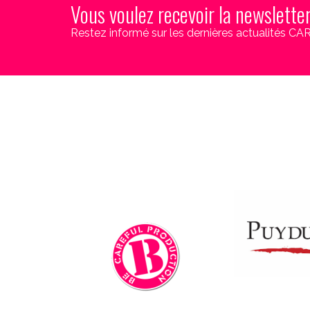
Vous voulez recevoir la newslette
Restez informé sur les dernières actualités