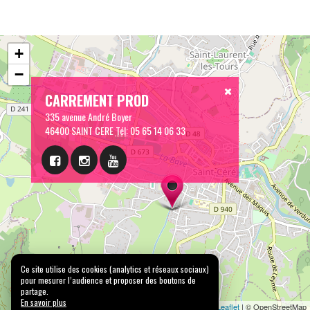
+
−
CARREMENT PROD
335 avenue André Boyer
46400 SAINT CERE
Tél:
05 65 14 06 33
Ce site utilise des cookies (analytics et réseaux sociaux)
pour mesurer l’audience et proposer des boutons de
partage.
En savoir plus
Leaflet
| © OpenStreetMap